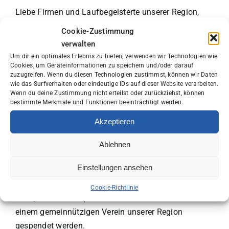
Liebe Firmen und Laufbegeisterte unserer Region,
Cookie-Zustimmung
seien Sie dabei, wenn sich Pößneck am 20. März
verwalten
zum 4. Business Night RUN wieder in eine nächtliche
Um dir ein optimales Erlebnis zu bieten, verwenden wir Technologien wie
Laufstrecke verwandelt! Als Bürgermeister der Stadt
Cookies, um Geräteinformationen zu speichern und/oder darauf
zuzugreifen. Wenn du diesen Technologien zustimmst, können wir Daten
und Schirmherr des Firmenlaufs lade ich Sie herzlich
wie das Surfverhalten oder eindeutige IDs auf dieser Website verarbeiten.
ein, an dieser besonderen Veranstaltung
Wenn du deine Zustimmung nicht erteilst oder zurückziehst, können
bestimmte Merkmale und Funktionen beeinträchtigt werden.
teilzunehmen.
Akzeptieren
Mein herzlicher Dank gilt der Volksbank Vogtland-
Saale-Orla eG, die als Organisator einmal mehr unter
Ablehnen
Beweis stellt, dass regionales Engagement weit über
Einstellungen ansehen
das klassische Bankgeschäft hinausgeht. Denn der
Lauf dient erneut einem guten Zweck und ich freue
Cookie-Richtlinie
mich, dass 3 Euro pro Teilnehmer
einem gemeinnützigen Verein unserer Region
gespendet werden.